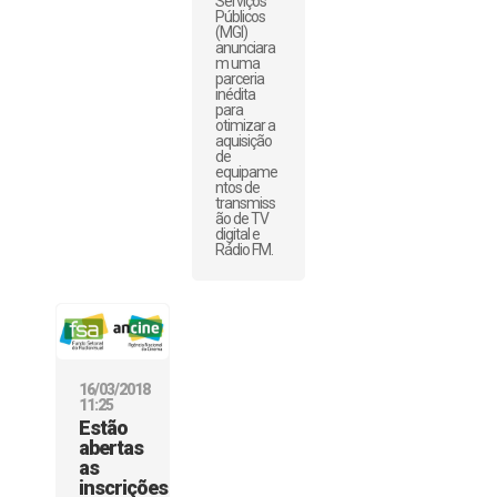
Serviços
Públicos
(MGI)
anunciara
m uma
parceria
inédita
para
otimizar a
aquisição
de
equipame
ntos de
transmiss
ão de TV
digital e
Rádio FM.
16/03/2018
11:25
Estão
abertas
as
inscrições