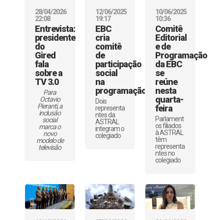
28/04/2026
12/06/2025
10/06/2025
22:08
19:17
10:36
Entrevista:
EBC
Comitê
presidente
cria
Editorial
do
comitê
e de
Gired
de
Programação
fala
participação
da EBC
sobre a
social
se
TV 3.0
na
reúne
programação
nesta
Para
quarta-
Octavio
Dois
Pieranti, a
feira
representa
inclusão
ntes da
Parlament
social
ASTRAL
os filiados
marca o
integram o
à ASTRAL
novo
colegiado
têm
modelo de
representa
televisão
ntes no
colegiado