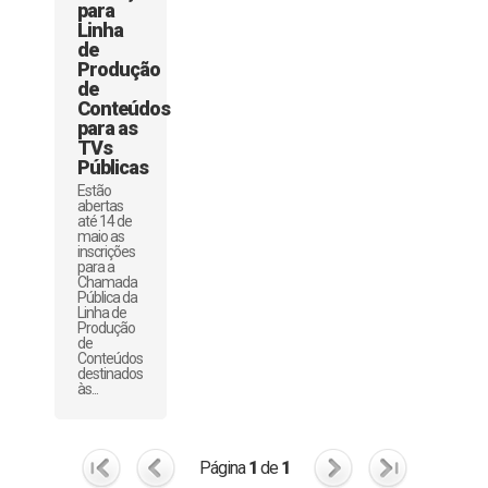
para
Linha
de
Produção
de
Conteúdos
para as
TVs
Públicas
Estão
abertas
até 14 de
maio as
inscrições
para a
Chamada
Pública da
Linha de
Produção
de
Conteúdos
destinados
às...
Página
1
de
1