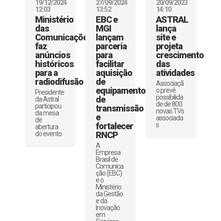
19/12/2024
27/09/2024
20/09/2023
12:03
13:52
14:10
Ministério
EBC e
ASTRAL
das
MGI
lança
Comunicações
lançam
site e
faz
parceria
projeta
anúncios
para
crescimento
históricos
facilitar
das
para a
aquisição
atividades
radiodifusão
de
Associaçã
equipamentos
o prevê
Presidente
possibilida
de
da Astral
de de 800
participou
transmissão
novas TVs
da mesa
e
associada
de
fortalecer
s
abertura
do evento
RNCP
A
Empresa
Brasil de
Comunica
ção (EBC)
e o
Ministério
da Gestão
e da
Inovação
em