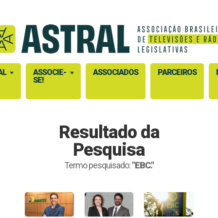
AL
ASSOCIE-
ASSOCIADOS
PARCEIROS
SE!
Resultado da
Pesquisa
Termo pesquisado:
"EBC."