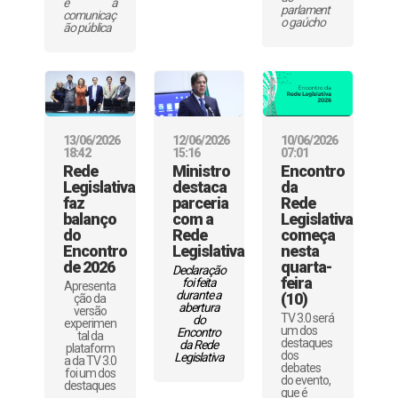
e a
parlament
comunicaç
o gaúcho
ão pública
13/06/2026
12/06/2026
10/06/2026
18:42
15:16
07:01
Rede
Ministro
Encontro
Legislativa
destaca
da
faz
parceria
Rede
balanço
com a
Legislativa
do
Rede
começa
Encontro
Legislativa
nesta
de 2026
quarta-
Declaração
feira
foi feita
Apresenta
durante a
(10)
ção da
abertura
versão
TV 3.0 será
do
experimen
um dos
Encontro
tal da
destaques
da Rede
plataform
dos
Legislativa
a da TV 3.0
debates
foi um dos
do evento,
destaques
que é