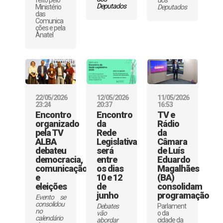
Deputados
Ministério
Deputados
das
Comunica
ções e pela
Anatel
22/05/2026
12/05/2026
11/05/2026
23:24
20:37
16:53
Encontro
Encontro
TV e
organizado
da
Rádio
pela TV
Rede
da
ALBA
Legislativa
Câmara
debateu
será
de Luís
democracia,
entre
Eduardo
comunicação
os dias
Magalhães
e
10 e 12
(BA)
eleições
de
consolidam
junho
programação
Evento se
consolidou
Debates
Parlament
no
vão
o da
calendário
abordar
cidade da