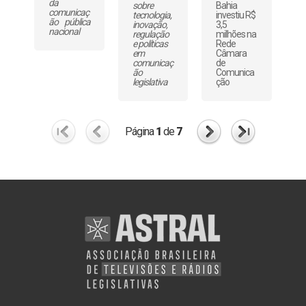
da
sobre
Bahia
comunicaç
tecnologia,
investiu R$
ão pública
inovação,
3,5
nacional
regulação
milhões na
e políticas
Rede
em
Câmara
comunicaç
de
ão
Comunica
legislativa
ção
Página
1
de
7