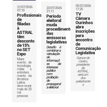
05/07/2026
31/07/2026
23/07/2026
17:25
07:10
21:11
TV
Profissionais
Período
Câmara
de
eleitoral
Ourinhos
filiadas
muda
abre
à
procedimentos
inscrições
ASTRAL
das
para
têm
emissoras
encontro
desconto
legislativas
de
de 15%
Desafio é
Comunicação
no SET
combinar a
Legislativa
Expo
veiculação
de
Gerson de
Maior
informaçõ
Castro,
evento de
es de
presidente
tecnologia,
interesse
da
mídia e
público
ASTRAL,
entreteni
com
será um
mento da
proibição
dos
América
de
palestrante
Latina
propagand
s
deve reunir
a eleitoral
mais de 30
mil
pessoas