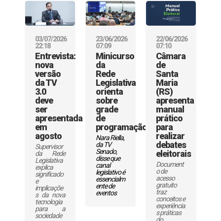
03/07/2026
23/06/2026
22/06/2026
22:18
07:09
07:10
Entrevista:
Minicurso
Câmara
nova
da
de
versão
Rede
Santa
da TV
Legislativa
Maria
3.0
orienta
(RS)
deve
sobre
apresenta
ser
grade
manual
apresentada
de
prático
em
programação
para
agosto
realizar
Nara Riella,
debates
da TV
Supervisor
Senado,
eleitorais
da Rede
disse que
Legislativa
Document
canal
explica
o de
legislativo é
significado
acesso
essencialm
e
gratuito
ente de
implicaçõe
traz
eventos
s da nova
conceitos e
tecnologia
experiência
para a
s práticas
sociedade
do