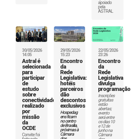
apoiado
pela
ASTRAL
30/05/2026
22/05/2026
29/05/2026
14:05
23:26
15:23
Astral é
Encontro
Encontro
selecionada
da
da
para
Rede
Rede
participar
Legislativa
Legislativa:
de
divulga
hotéis
estudo
programação
parceiros
sobre
dão
Inscrições
conectividade
descontos
gratuitas
estão
realizado
exclusivos
abertas;
por
Hospedag
evento
missão
ens ficam
será entre
no centro
da
os dias 10
de Brasília,
e 12 de
OCDE
próximas à
junho na
Câmara
Convite foi
Câmara
dos
feito pelo
dos