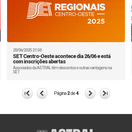
20/06/2025 21:50
SET Centro-Oeste acontece dia 26/06 e está
com inscrições abertas
Associados da ASTRAL têm descontos e outras vantagens na
SET
Página
2
de
4