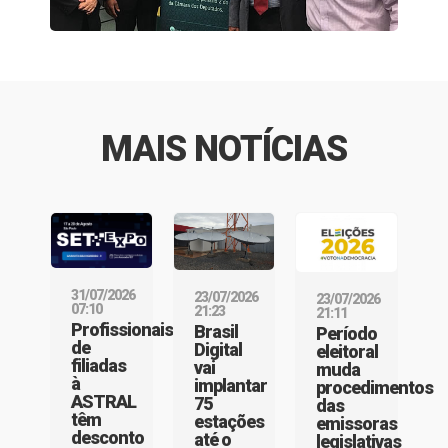
MAIS NOTÍCIAS
31/07/2026
23/07/2026
23/07/2026
07:10
21:23
21:11
Profissionais
Brasil
Período
de
Digital
eleitoral
filiadas
vai
muda
à
implantar
procedimentos
ASTRAL
75
das
têm
estações
emissoras
desconto
até o
legislativas