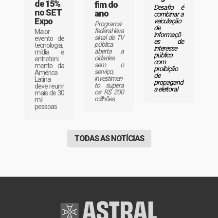
de 15%
fim do
Desafio é
no SET
ano
combinar a
Expo
veiculação
Programa
de
federal leva
Maior
informaçõ
sinal de TV
evento de
es de
pública
tecnologia,
interesse
aberta a
mídia e
público
cidades
entreteni
com
sem o
mento da
proibição
serviço;
América
de
investimen
Latina
propagand
to supera
deve reunir
a eleitoral
os R$ 200
mais de 30
milhões
mil
pessoas
TODAS AS NOTÍCIAS