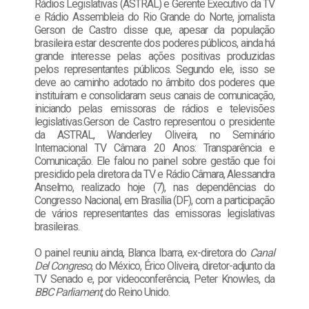
Rádios Legislativas (ASTRAL) e Gerente Executivo da TV
e Rádio Assembleia do Rio Grande do Norte, jornalista
Gerson de Castro disse que, apesar da população
brasileira estar descrente dos poderes públicos, ainda há
grande interesse pelas ações positivas produzidas
pelos representantes públicos. Segundo ele, isso se
deve ao caminho adotado no âmbito dos poderes que
instituíram e consolidaram seus canais de comunicação,
iniciando pelas emissoras de rádios e televisões
legislativas.Gerson de Castro representou o presidente
da ASTRAL, Wanderley Oliveira, no Seminário
Internacional TV Câmara 20 Anos: Transparência e
Comunicação. Ele falou no painel sobre gestão que foi
presidido pela diretora da TV e Rádio Câmara, Alessandra
Anselmo, realizado hoje (7), nas dependências do
Congresso Nacional, em Brasília (DF), com a participação
de vários representantes das emissoras legislativas
brasileiras.
O painel reuniu ainda, Blanca Ibarra, ex-diretora do
Canal
Del Congreso
, do México, Érico Oliveira, diretor-adjunto da
TV Senado e, por videoconferência, Peter Knowles, da
BBC Parliament
, do Reino Unido.