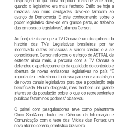
disposição do que tinha há pouco mais de vinte anos,
quando o legislativo era mais fechado. Então se hoje a
mazelas são mais divulgadas deve-se também ao
avanço da Democracia. E este conhecimento sobre o
poder legislativo deve-se em grande parte, ao trabalho
das emissoras legislativas", afirmou Gerson.
Ao final, ele disse que a TV Câmara é um dos pilares da
história das TVs Legislativas brasileiras por ter
incentivado outras emissoras a serem criadas e a se
consolidarem. Gerson reforçou o esforço da ASTRAL de
estreitar ainda mais, a parceria com a TV Câmara e
defendeu o aperfeiçoamento da qualidade do conteúdo e
abertura de novas emissoras legislativas no país. "É
importante o estreitamento dessa parceria e a instalação
de novos canais legislativos para que a população seja
beneficiada. Há um desgaste, mas também um grande
interesse da população sobre o que os representantes
públicos fazem nos poderes" observou.
O painel com pesquisadores teve como palestrante
Chico Sant'Anna, doutor em Ciências da Informação e
Comunicação com a tese das Mídias das Fontes: um
novo ator no cenário jornalístico brasileiro.