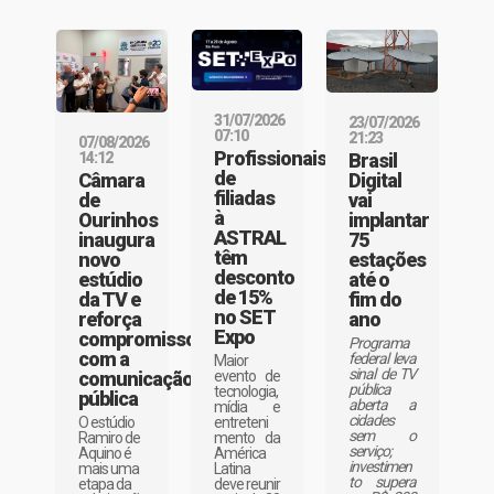
31/07/2026
23/07/2026
07:10
21:23
07/08/2026
Profissionais
Brasil
14:12
de
Digital
Câmara
filiadas
vai
de
à
implantar
Ourinhos
ASTRAL
75
inaugura
têm
estações
novo
desconto
até o
estúdio
de 15%
fim do
da TV e
no SET
ano
reforça
Expo
compromisso
Programa
com a
federal leva
Maior
sinal de TV
evento de
comunicação
pública
tecnologia,
pública
aberta a
mídia e
cidades
entreteni
O estúdio
sem o
mento da
Ramiro de
serviço;
América
Aquino é
investimen
Latina
mais uma
to supera
deve reunir
etapa da