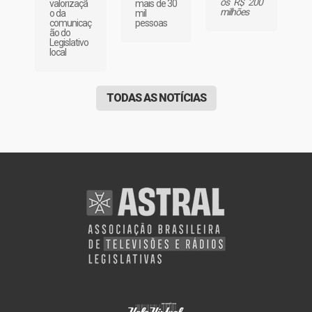
os R$ 200
mais de 30
valorizaçã
milhões
mil
o da
pessoas
comunicaç
ão do
Legislativo
local
TODAS AS NOTÍCIAS