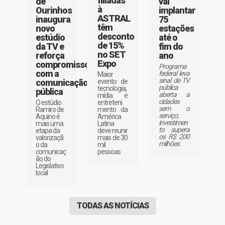
filiadas
vai
de
à
implantar
Ourinhos
ASTRAL
75
inaugura
têm
estações
novo
desconto
até o
estúdio
de 15%
fim do
da TV e
no SET
ano
reforça
Expo
compromisso
Programa
com a
federal leva
Maior
sinal de TV
evento de
comunicação
pública
tecnologia,
pública
aberta a
mídia e
cidades
entreteni
O estúdio
sem o
mento da
Ramiro de
serviço;
América
Aquino é
investimen
Latina
mais uma
to supera
deve reunir
etapa da
os R$ 200
mais de 30
valorizaçã
milhões
mil
o da
pessoas
comunicaç
ão do
Legislativo
local
TODAS AS NOTÍCIAS