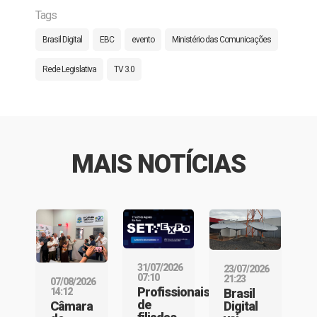
Tags
Brasil Digital
EBC
evento
Ministério das Comunicações
Rede Legislativa
TV 3.0
MAIS NOTÍCIAS
31/07/2026
23/07/2026
07:10
21:23
07/08/2026
Profissionais
Brasil
14:12
de
Digital
Câmara