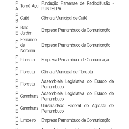
P
Fundação Paraense de Radiodifusão -
Tomé-Açu
A
FUNTELPA
P
Cuité
Câmara Municipal de Cuité
B
P
Belo
Empresa Pernambuco de Comunicação
E
Jardim
Fernando
P
de
Empresa Pernambuco de Comunicação
E
Noronha
P
Floresta
Empresa Pernambuco de Comunicação
E
P
Floresta
Câmara Municipal de Floresta
E
P
Assembleia Legislativa do Estado de
Floresta
E
Pernambuco
P
Assembleia Legislativa do Estado de
Garanhuns
E
Pernambuco
P
Universidade Federal do Agreste de
Garanhuns
E
Pernambuco
P
Limoeiro
Empresa Pernambuco de Comunicação
E