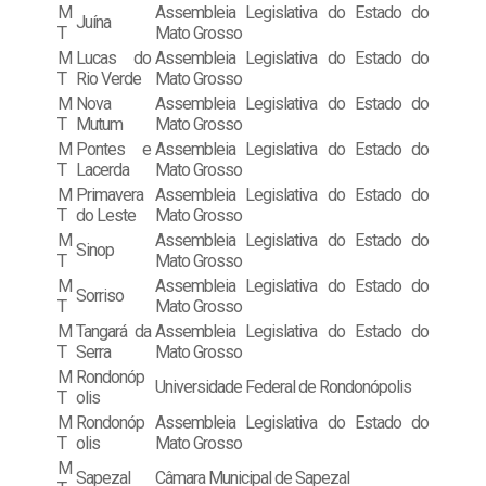
M
Assembleia Legislativa do Estado do
Juína
T
Mato Grosso
M
Lucas do
Assembleia Legislativa do Estado do
T
Rio Verde
Mato Grosso
M
Nova
Assembleia Legislativa do Estado do
T
Mutum
Mato Grosso
M
Pontes e
Assembleia Legislativa do Estado do
T
Lacerda
Mato Grosso
M
Primavera
Assembleia Legislativa do Estado do
T
do Leste
Mato Grosso
M
Assembleia Legislativa do Estado do
Sinop
T
Mato Grosso
M
Assembleia Legislativa do Estado do
Sorriso
T
Mato Grosso
M
Tangará da
Assembleia Legislativa do Estado do
T
Serra
Mato Grosso
M
Rondonóp
Universidade Federal de Rondonópolis
T
olis
M
Rondonóp
Assembleia Legislativa do Estado do
T
olis
Mato Grosso
M
Sapezal
Câmara Municipal de Sapezal