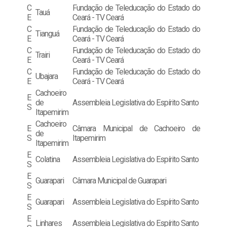
C
Fundação de Teleducação do Estado do
Tauá
E
Ceará - TV Ceará
C
Fundação de Teleducação do Estado do
Tianguá
E
Ceará - TV Ceará
C
Fundação de Teleducação do Estado do
Trairi
E
Ceará - TV Ceará
C
Fundação de Teleducação do Estado do
Ubajara
E
Ceará - TV Ceará
Cachoeiro
E
de
Assembleia Legislativa do Espírito Santo
S
Itapemirim
Cachoeiro
E
Câmara Municipal de Cachoeiro de
de
S
Itapemirim
Itapemirim
E
Colatina
Assembleia Legislativa do Espírito Santo
S
E
Guarapari
Câmara Municipal de Guarapari
S
E
Guarapari
Assembleia Legislativa do Espírito Santo
S
E
Linhares
Assembleia Legislativa do Espírito Santo