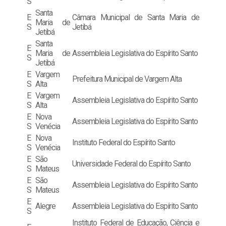
S
Santa
E
Câmara Municipal de Santa Maria de
Maria de
S
Jetibá
Jetibá
Santa
E
Maria de
Assembleia Legislativa do Espírito Santo
S
Jetibá
E
Vargem
Prefeitura Municipal de Vargem Alta
S
Alta
E
Vargem
Assembleia Legislativa do Espírito Santo
S
Alta
E
Nova
Assembleia Legislativa do Espírito Santo
S
Venécia
E
Nova
Instituto Federal do Espírito Santo
S
Venécia
E
São
Universidade Federal do Espírito Santo
S
Mateus
E
São
Assembleia Legislativa do Espírito Santo
S
Mateus
E
Alegre
Assembleia Legislativa do Espírito Santo
S
Instituto Federal de Educação, Ciência e