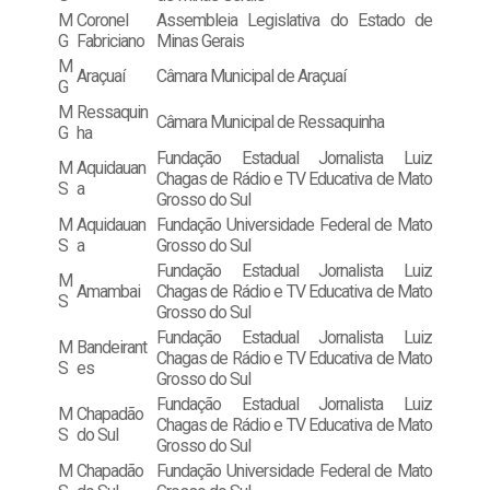
M
Coronel
Assembleia Legislativa do Estado de
G
Fabriciano
Minas Gerais
M
Araçuaí
Câmara Municipal de Araçuaí
G
M
Ressaquin
Câmara Municipal de Ressaquinha
G
ha
Fundação Estadual Jornalista Luiz
M
Aquidauan
Chagas de Rádio e TV Educativa de Mato
S
a
Grosso do Sul
M
Aquidauan
Fundação Universidade Federal de Mato
S
a
Grosso do Sul
Fundação Estadual Jornalista Luiz
M
Amambai
Chagas de Rádio e TV Educativa de Mato
S
Grosso do Sul
Fundação Estadual Jornalista Luiz
M
Bandeirant
Chagas de Rádio e TV Educativa de Mato
S
es
Grosso do Sul
Fundação Estadual Jornalista Luiz
M
Chapadão
Chagas de Rádio e TV Educativa de Mato
S
do Sul
Grosso do Sul
M
Chapadão
Fundação Universidade Federal de Mato