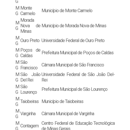
G
M
Monte
Município de Monte Carmelo
G
Carmelo
Morada
M
Nova de
Município de Morada Nova de Minas
G
Minas
M
Ouro Preto
Universidade Federal de Ouro Preto
G
M
Poços de
Prefeitura Municipal de Poços de Caldas
G
Caldas
M
São
Câmara Municipal de São Francisco
G
Francisco
M
São João
Universidade Federal de São João Del-
G
Del Rei
Rei
M
São
Prefeitura Municipal de São Lourenço
G
Lourenço
M
Taiobeiras
Município de Taiobeiras
G
M
Varginha
Câmara Municipal de Varginha
G
M
Centro Federal de Educação Tecnológica
Contagem
G
de Minas Gerais