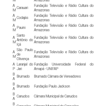
M
Amazonas
A
Fundação Televisão e Rádio Cultura do
Carauari
M
Amazonas
A
Fundação Televisão e Rádio Cultura do
Codajás
M
Amazonas
A
Fundação Televisão e Rádio Cultura do
Pauini
M
Amazonas
Santo
A
Fundação Televisão e Rádio Cultura do
Antônio do
M
Amazonas
Içá
São Paulo
A
Fundação Televisão e Rádio Cultura do
de
M
Amazonas
Olivença
A
Laranjal do
Fundação Universidade Federal do
P
Jari
Amapá - UNIFAP
B
Brumado
Brumado Câmara de Vereadores
A
B
Brumado
Fundação Paulo Jackson
A
B
Canudos
Câmara Municipal de Canudos
A
B