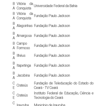
B
Vitória da
Universidade Federal da Bahia
A
Conquista
B
Vitória da
Fundação Paulo Jackson
A
Conquista
B
Alagoinhas
Fundação Paulo Jackson
A
B
Amargosa
Fundação Paulo Jackson
A
B
Campo
Fundação Paulo Jackson
A
Formoso
B
Ilhéus
Fundação Paulo Jackson
A
B
Itapetinga
Fundação Paulo Jackson
A
B
Jacobina
Fundação Paulo Jackson
A
C
Fundação de Teleducação do Estado do
Crateús
E
Ceará - TV Ceará
C
Instituto Federal de Educação, Ciência e
Crateús
E
Tecnologia do Ceará
C
Irauçuba
Município de Irauçuba