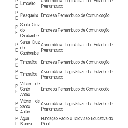
P
Assembleia Legislativa do Estado de
Limoeiro
E
Pernambuco
P
Pesqueira
Empresa Pernambuco de Comunicação
E
Santa Cruz
P
do
Empresa Pernambuco de Comunicação
E
Capibaribe
Santa Cruz
P
Assembleia Legislativa do Estado de
do
E
Pernambuco
Capibaribe
P
Timbaúba
Empresa Pernambuco de Comunicação
E
P
Assembleia Legislativa do Estado de
Timbaúba
E
Pernambuco
Vitória de
P
Santo
Empresa Pernambuco de Comunicação
E
Antão
Vitória de
P
Assembleia Legislativa do Estado de
Santo
E
Pernambuco
Antão
P
Água
Fundação Rádio e Televisão Educativa do
I
Branca
Piauí