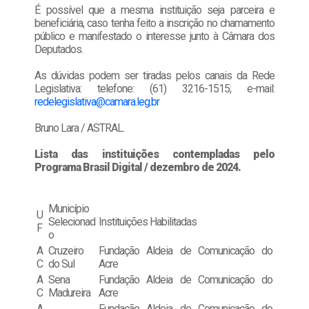
É possível que a mesma instituição seja parceira e
beneficiária, caso tenha feito a inscrição no chamamento
público e manifestado o interesse junto à Câmara dos
Deputados.
As dúvidas podem ser tiradas pelos canais da Rede
Legislativa: telefone: (61) 3216-1515; e-mail:
redelegislativa@camara.leg.br
Bruno Lara / ASTRAL.
Lista das instituições contempladas pelo
Programa Brasil Digital / dezembro de 2024.
Município
U
Selecionad
Instituições Habilitadas
F
o
A
Cruzeiro
Fundação Aldeia de Comunicação do
C
do Sul
Acre
A
Sena
Fundação Aldeia de Comunicação do
C
Madureira
Acre
A
Fundação Aldeia de Comunicação do