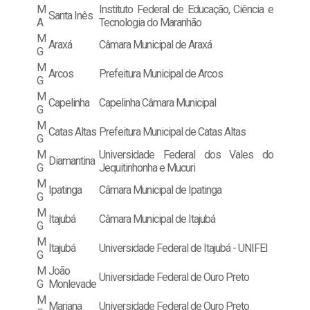
M
Instituto Federal de Educação, Ciência e
Santa Inês
A
Tecnologia do Maranhão
M
Araxá
Câmara Municipal de Araxá
G
M
Arcos
Prefeitura Municipal de Arcos
G
M
Capelinha
Capelinha Câmara Municipal
G
M
Catas Altas
Prefeitura Municipal de Catas Altas
G
M
Universidade Federal dos Vales do
Diamantina
G
Jequitinhonha e Mucuri
M
Ipatinga
Câmara Municipal de Ipatinga
G
M
Itajubá
Câmara Municipal de Itajubá
G
M
Itajubá
Universidade Federal de Itajubá - UNIFEI
G
M
João
Universidade Federal de Ouro Preto
G
Monlevade
M
Mariana
Universidade Federal de Ouro Preto