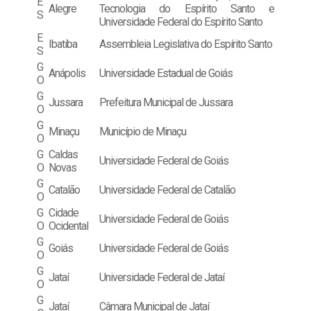
E
Alegre
Tecnologia do Espírito Santo e
S
Universidade Federal do Espírito Santo
E
Ibatiba
Assembleia Legislativa do Espírito Santo
S
G
Anápolis
Universidade Estadual de Goiás
O
G
Jussara
Prefeitura Municipal de Jussara
O
G
Minaçu
Município de Minaçu
O
G
Caldas
Universidade Federal de Goiás
O
Novas
G
Catalão
Universidade Federal de Catalão
O
G
Cidade
Universidade Federal de Goiás
O
Ocidental
G
Goiás
Universidade Federal de Goiás
O
G
Jataí
Universidade Federal de Jataí
O
G
Jataí
Câmara Municipal de Jataí