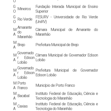
O
G
Fundação Interada Municipal de Ensino
Mineiros
O
Superior
G
FESURV - Universidade de Rio Verde
Rio Verde
O
(UniRV)
Amarante
M
Câmara Municipal de Amarante do
do
A
Maranhão
Maranhão
M
Brejo
Prefeitura Municipal de Brejo
A
Governado
M
Câmara Municipal de Governador Edison
r Edison
A
Lobão
Lobão
Governado
M
Prefeitura Municipal de Governador
r Edison
A
Edison Lobão
Lobão
M
Porto
Município de Porto Franco
A
Franco
M
Instituto Federal de Educação, Ciência e
Bacabal
A
Tecnologia do Maranhão
M
Instituto Federal de Educação, Ciência e
Caxias
A
Tecnologia do Maranhão