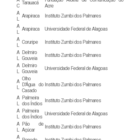
Tarauacá
C
Acre
A
Arapiraca
Instituto Zumbi dos Palmares
L
A
Arapiraca
Universidade Federal de Alagoas
L
A
Coruripe
Instituto Zumbi dos Palmares
L
A
Delmiro
Instituto Zumbi dos Palmares
L
Gouveia
A
Delmiro
Universidade Federal de Alagoas
L
Gouveia
Olho
A
D'Água do
Instituto Zumbi dos Palmares
L
Casado
A
Palmeira
Instituto Zumbi dos Palmares
L
dos Índios
A
Palmeira
Universidade Federal de Alagoas
L
dos Índios
A
Pão de
Instituto Zumbi dos Palmares
L
Açúcar
A
Penedo
Instituto Zumbi dos Palmares