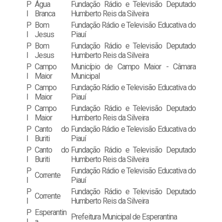
P
Água
Fundação Rádio e Televisão Deputado
I
Branca
Humberto Reis da Silveira
P
Bom
Fundação Rádio e Televisão Educativa do
I
Jesus
Piauí
P
Bom
Fundação Rádio e Televisão Deputado
I
Jesus
Humberto Reis da Silveira
P
Campo
Município de Campo Maior - Câmara
I
Maior
Municipal
P
Campo
Fundação Rádio e Televisão Educativa do
I
Maior
Piauí
P
Campo
Fundação Rádio e Televisão Deputado
I
Maior
Humberto Reis da Silveira
P
Canto do
Fundação Rádio e Televisão Educativa do
I
Buriti
Piauí
P
Canto do
Fundação Rádio e Televisão Deputado
I
Buriti
Humberto Reis da Silveira
P
Fundação Rádio e Televisão Educativa do
Corrente
I
Piauí
P
Fundação Rádio e Televisão Deputado
Corrente
I
Humberto Reis da Silveira
P
Esperantin
Prefeitura Municipal de Esperantina
I
a