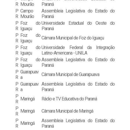
R
Mourão
Paraná
P
Campo
Assembleia Legislativa do Estado do
R
Mourão
Paraná
P
Foz do
Universidade Estadual do Oeste do
R
Iguaçu
Paraná
P
Foz do
Câmara Municipal de Foz do Iguaçu
R
Iguaçu
P
Foz do
Universidade Federal da Integração
R
Iguaçu
Latino-Americana - UNILA
P
Foz do
Assembleia Legislativa do Estado do
R
Iguaçu
Paraná
P
Guarapuav
Câmara Municipal de Guarapuava
R
a
P
Guarapuav
Assembleia Legislativa do Estado do
R
a
Paraná
P
Maringá
Rádio e TV Educativa do Paraná
R
P
Maringá
Câmara Municipal de Maringá
R
P
Assembleia Legislativa do Estado do
Maringá
R
Paraná