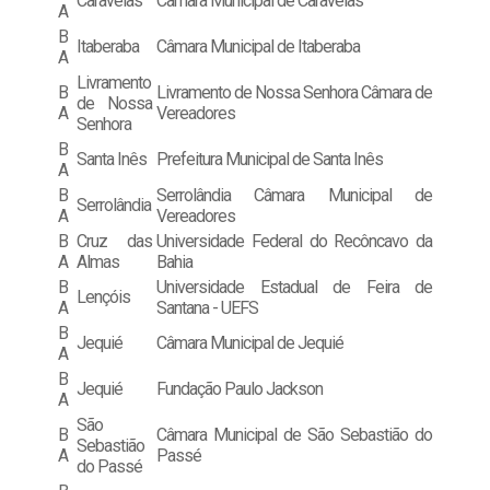
Caravelas
Câmara Municipal de Caravelas
A
B
Itaberaba
Câmara Municipal de Itaberaba
A
Livramento
B
Livramento de Nossa Senhora Câmara de
de Nossa
A
Vereadores
Senhora
B
Santa Inês
Prefeitura Municipal de Santa Inês
A
B
Serrolândia Câmara Municipal de
Serrolândia
A
Vereadores
B
Cruz das
Universidade Federal do Recôncavo da
A
Almas
Bahia
B
Universidade Estadual de Feira de
Lençóis
A
Santana - UEFS
B
Jequié
Câmara Municipal de Jequié
A
B
Jequié
Fundação Paulo Jackson
A
São
B
Câmara Municipal de São Sebastião do
Sebastião
A
Passé
do Passé