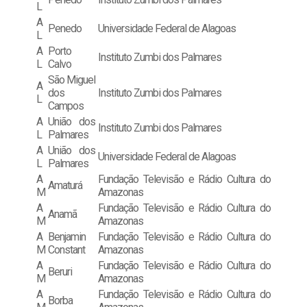
L
A
Penedo
Universidade Federal de Alagoas
L
A
Porto
Instituto Zumbi dos Palmares
L
Calvo
São Miguel
A
dos
Instituto Zumbi dos Palmares
L
Campos
A
União dos
Instituto Zumbi dos Palmares
L
Palmares
A
União dos
Universidade Federal de Alagoas
L
Palmares
A
Fundação Televisão e Rádio Cultura do
Amaturá
M
Amazonas
A
Fundação Televisão e Rádio Cultura do
Anamã
M
Amazonas
A
Benjamin
Fundação Televisão e Rádio Cultura do
M
Constant
Amazonas
A
Fundação Televisão e Rádio Cultura do
Beruri
M
Amazonas
A
Fundação Televisão e Rádio Cultura do
Borba