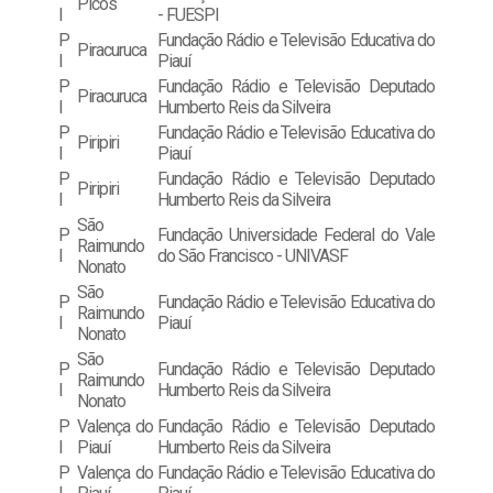
Picos
I
- FUESPI
P
Fundação Rádio e Televisão Educativa do
Piracuruca
I
Piauí
P
Fundação Rádio e Televisão Deputado
Piracuruca
I
Humberto Reis da Silveira
P
Fundação Rádio e Televisão Educativa do
Piripiri
I
Piauí
P
Fundação Rádio e Televisão Deputado
Piripiri
I
Humberto Reis da Silveira
São
P
Fundação Universidade Federal do Vale
Raimundo
I
do São Francisco - UNIVASF
Nonato
São
P
Fundação Rádio e Televisão Educativa do
Raimundo
I
Piauí
Nonato
São
P
Fundação Rádio e Televisão Deputado
Raimundo
I
Humberto Reis da Silveira
Nonato
P
Valença do
Fundação Rádio e Televisão Deputado
I
Piauí
Humberto Reis da Silveira
P
Valença do
Fundação Rádio e Televisão Educativa do