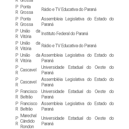
R
Grossa
P
Ponta
Rádio e TV Educativa do Paraná
R
Grossa
P
Ponta
Assembleia Legislativa do Estado do
R
Grossa
Paraná
P
União da
Instituto Federal do Paraná
R
Vitória
P
União da
Rádio e TV Educativa do Paraná
R
Vitória
P
União da
Assembleia Legislativa do Estado do
R
Vitória
Paraná
P
Universidade Estadual do Oeste do
Cascavel
R
Paraná
P
Assembléia Legislativa do Estado do
Cascavel
R
Paraná
P
Francisco
Universidade Estadual do Oeste do
R
Beltrão
Paraná
P
Francisco
Assembleia Legislativa do Estado do
R
Beltrão
Paraná
Marechal
P
Universidade Estadual do Oeste do
Cândido
R
Paraná
Rondon