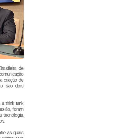
rasileira de
 comunicação
a criação de
ão são dois
 a think tank
asião, foram
 tecnologia,
ãos.
tre as quais