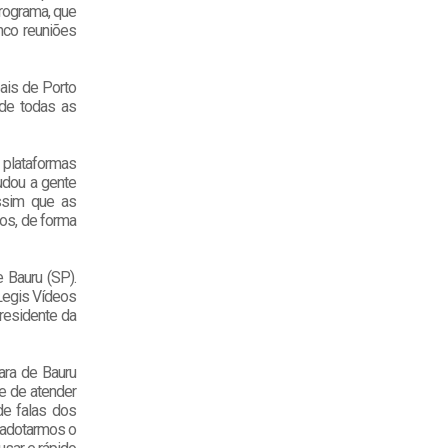
programa, que
nco reuniões
ais de Porto
 de todas as
 plataformas
udou a gente
ssim que as
os, de forma
e Bauru (SP).
Legis Vídeos
residente da
ara de Bauru
e de atender
de falas dos
 adotarmos o