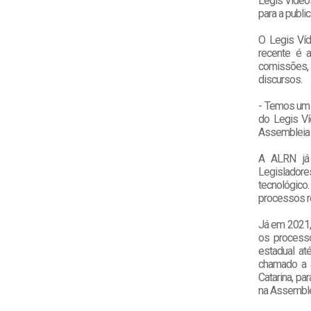
Legis Vídeos
para a publi
O Legis Víd
recente é a
comissões, 
discursos.
- Temos um 
do Legis Ví
Assembleia 
A ALRN já 
Legislador
tecnológico
processos re
Já em 2021,
os processo
estadual at
chamado a 
Catarina, pa
na Assemblei