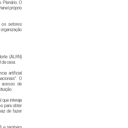
 Plenário. O
inel próprio
 os setores
 organização
Norte (ALRN)
l da casa.
ia artificial
cionais”. O
 o acesso de
tuição.
 que interaja
s para obter
paz de fazer
al) e também