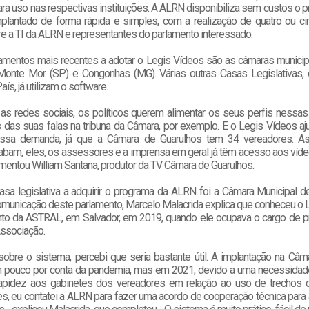
ra uso nas respectivas instituições. A ALRN disponibiliza sem custos o 
plantado de forma rápida e simples, com a realização de quatro ou ci
e a TI da ALRN e representantes do parlamento interessado.
lamentos mais recentes a adotar o Legis Vídeos são as câmaras municip
 Monte Mor (SP) e Congonhas (MG). Várias outras Casas Legislativas,
ís, já utilizam o software.
 as redes sociais, os políticos querem alimentar os seus perfis nessas
 das suas falas na tribuna da Câmara, por exemplo. E o Legis Vídeos aj
essa demanda, já que a Câmara de Guarulhos tem 34 vereadores. A
bam, eles, os assessores e a imprensa em geral já têm acesso aos víde
mentou William Santana, produtor da TV Câmara de Guarulhos.
asa legislativa a adquirir o programa da ALRN foi a Câmara Municipal d
comunicação deste parlamento, Marcelo Malacrida explica que conheceu o 
o da ASTRAL, em Salvador, em 2019, quando ele ocupava o cargo de p
Associação.
sobre o sistema, percebi que seria bastante útil. A implantação na Câm
pouco por conta da pandemia, mas em 2021, devido a uma necessidad
pidez aos gabinetes dos vereadores em relação ao uso de trechos 
es, eu contatei a ALRN para fazer uma acordo de cooperação técnica para