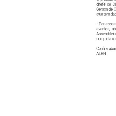
chefe da Di
Gerson de Ca
atua tem da
- Por essa 
eventos, a
Assembleias
completa o d
Confira aba
ALRN.