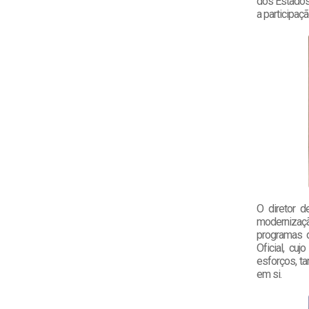
dos Estados 
a participaç
O diretor d
modernizaçã
programas d
Oficial, cu
esforços, t
em si.