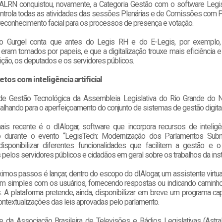
LRN conquistou, novamente, a Categoria Gestão com o software Legis
ntrola todas as atividades das sessões Plenárias e de Comissões com Pa
 reconhecimento facial para os processos de presença e votação.
io Gurgel conta que antes do Legis RH e do E-Legis, por exemplo,
eram tomados por papeis, e que a digitalização trouxe mais eficiência e
tuição, os deputados e os servidores públicos.
tos com inteligência artificial
 de Gestão Tecnológica da Assembleia Legislativa do Rio Grande do 
balhando para o aperfeiçoamento do conjunto de sistemas de gestão digita
is recente é o dIAlogar, software que incorpora recursos de inteligênc
o durante o evento “LegisTech: Modernização dos Parlamentos Subna
disponibilizar diferentes funcionalidades que facilitem a gestão e
pelos servidores públicos e cidadãos em geral sobre os trabalhos da insti
mos passos é lançar, dentro do escopo do dIAlogar, um assistente virtual
m simples com os usuários, fornecendo respostas ou indicando caminho
. A plataforma pretende, ainda, disponibilizar em breve um programa ca
ontextualizações das leis aprovadas pelo parlamento.
e da Associação Brasileira de Televisões e Rádios Legislativas (Astr