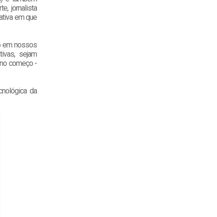
, jornalista
lativa em que
ho em nossos
ivas, sejam
 no começo -
cnológica da