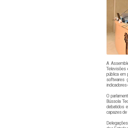
A Assemblei
Televisões 
pública em 
softwares 
indicadores
O parlamento
Bússola Tec
debatidos e
capazes de f
Delegações 