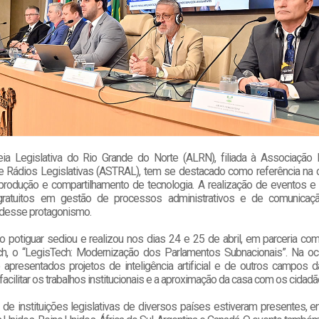
a Legislativa do Rio Grande do Norte (ALRN), filiada à Associação B
e Rádios Legislativas (ASTRAL), tem se destacado como referência na
produção e compartilhamento de tecnologia. A realização de eventos e 
gratuitos em gestão de processos administrativos e de comunicaç
 desse protagonismo.
 potiguar sediou e realizou nos dias 24 e 25 de abril, em parceria com
h, o “LegisTech: Modernização dos Parlamentos Subnacionais”. Na oc
 apresentados projetos de inteligência artificial e de outros campos da
acilitar os trabalhos institucionais e a aproximação da casa com os cidad
de instituições legislativas de diversos países estiveram presentes, en