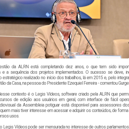
estão da ALRN está completando dez anos, o que tem sido import
a e a sequência dos projetos implementados. O sucesso se deve, inc
 estratégico realizado no início dos trabalhos, lá em 2015 e, pelo integr
stão da Casa, na pessoa do Presidente Ezequiel Ferreira - comentou Gurge
sse contexto é o Legis Vídeos, software criado pela ALRN que perm
cursos de edição aos usuários em geral, com interface de fácil oper
udiovisual da Assembleia potiguar está disponível para assessores do
e quem mais tiver interesse em acessar e adquirir os conteúdos, de forma g
ersos usos.
 do Legis Vídeos pode ser mensurada no interesse de outros parlamentos