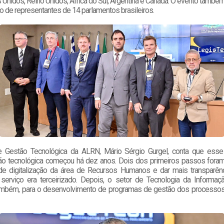
Unidos, Reino Unidos, África do Sul, Argentina e Canadá. O evento tamb
ão de representantes de 14 parlamentos brasileiros.
e Gestão Tecnológica da ALRN, Mário Sérgio Gurgel, conta que esse
o tecnológica começou há dez anos. Dois dos primeiros passos foram
e digitalização da área de Recursos Humanos e dar mais transparênc
jo serviço era terceirizado. Depois, o setor de Tecnologia da Informaç
ambém, para o desenvolvimento de programas de gestão dos processos 