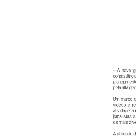
- A nova g
consistênci
planejamento
pela alta ge
Um marco de
vídeos e re
atividade a
jornalistas 
os mais div
A utilidade