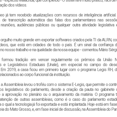
 - explicou Malacrida, que completou - O sistema é muito prático, fácil de 
cação dos vídeos.
eo já tem recebido atualizações com recursos de inteligência artificial
 de transcrição automática das falas dos parlamentares nas sessõe
reuniões, audiências públicas ou qualquer outra atividade legislativa
orgulho muito grande em exportar softwares criados pela TI da ALRN, c
deos, que está em cidades de todo o país. É um sinal da confiança 
no nosso trabalho e na qualidade da nossa equipe - comentou Mário Sérgi
formou tradição em vencer regularmente os prêmios da União N
es e Legislativos Estaduais (Unale), em especial no campo do dese
. Em 2019, a casa ficou em primeiro lugar com o programa Legis RH, 
lacionados ao corpo funcional da instituição.
 a Assembleia levou o troféu com o sistema E-Legis, que permite o contr
s legislativos do parlamento, desde a criação da pauta no gabinete
é a aprovação no plenário ou o arquivamento da matéria. O program
atenção de outras assembleias, como é o caso do parlamento estadu
ra o qual a tecnologia já foi exportada e está implantada. Hoje está em fas
a do Mato Grosso, e, em fase inicial de discussão, na Assembleia do Par