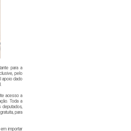
ante para a
lusive, pelo
al apoio dado
l.
ite acesso a
ação. Toda a
s deputados,
ratuita, para
 em importar