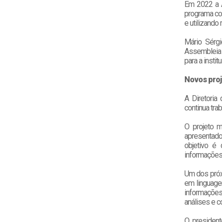
Em 2022 a A
programa co
e utilizando
Mário Sérg
Assembleia 
para a insti
Novos proje
A Diretoria
continua tra
O projeto ma
apresentad
objetivo é 
informações 
Um dos próxi
em linguage
informações
análises e c
O president