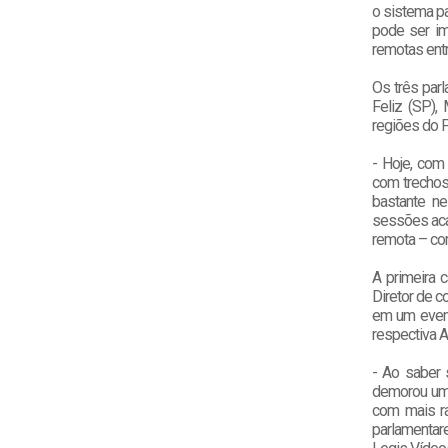
o sistema pa
pode ser im
remotas entr
Os três par
Feliz (SP),
regiões do Pa
- Hoje, com
com trechos
bastante n
sessões aca
remota – co
A primeira c
Diretor de 
em um event
respectiva 
- Ao saber 
demorou um 
com mais ra
parlamentar