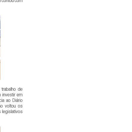
ém contou com
 trabalho de
 investir em
ia ao Diário
ão voltou os
legislativos