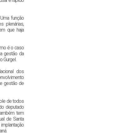
usar e rápido
. Uma função
s plenárias,
 em que haja
omo é o caso
da gestão da
o Gurgel.
acional dos
nvolvimento
de gestão de
ole de todos
 do deputado
a também tem
al de Santa
e implantação
aná.