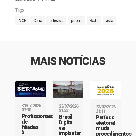
Tags
ALCE
Ceará
entrevista
parceria
Rádio
visita
MAIS NOTÍCIAS
31/07/2026
23/07/2026
23/07/2026
07:10
21:23
21:11
Profissionais
Brasil
Período
de
Digital
eleitoral
filiadas
vai
muda
à
implantar
procedimentos