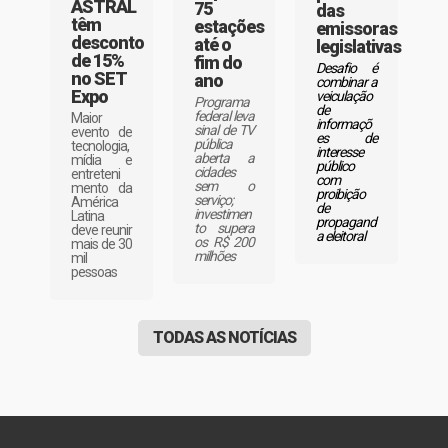
ASTRAL
75
das
têm
estações
emissoras
desconto
até o
legislativas
de 15%
fim do
Desafio é
no SET
ano
combinar a
Expo
veiculação
Programa
de
federal leva
Maior
informaçõ
sinal de TV
evento de
es de
pública
tecnologia,
interesse
aberta a
mídia e
público
cidades
entreteni
com
sem o
mento da
proibição
serviço;
América
de
investimen
Latina
propagand
to supera
deve reunir
a eleitoral
os R$ 200
mais de 30
milhões
mil
pessoas
TODAS AS NOTÍCIAS