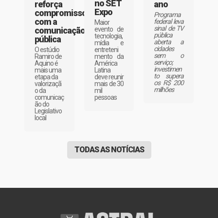
no SET
ano
reforça
Expo
compromisso
Programa
com a
federal leva
Maior
sinal de TV
evento de
comunicação
pública
tecnologia,
pública
aberta a
mídia e
cidades
entreteni
O estúdio
sem o
mento da
Ramiro de
serviço;
América
Aquino é
investimen
Latina
mais uma
to supera
deve reunir
etapa da
os R$ 200
mais de 30
valorizaçã
milhões
mil
o da
pessoas
comunicaç
ão do
Legislativo
local
TODAS AS NOTÍCIAS