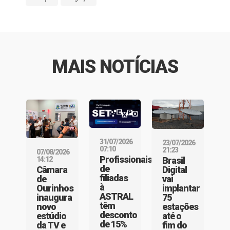
MAIS NOTÍCIAS
31/07/2026
23/07/2026
07:10
21:23
07/08/2026
Profissionais
Brasil
14:12
de
Digital
Câmara
filiadas
vai
de
à
implantar
Ourinhos
ASTRAL
75
inaugura
têm
estações
novo
desconto
até o
estúdio
de 15%
fim do
da TV e