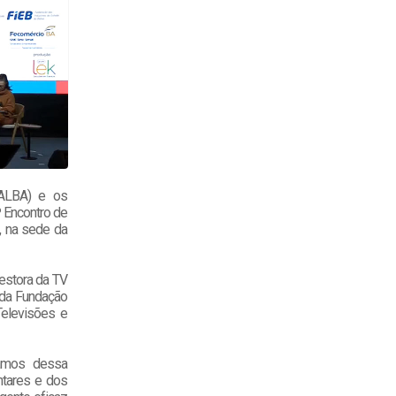
(ALBA) e os
º Encontro de
, na sede da
gestora da TV
a da Fundação
Televisões e
vamos dessa
ntares e dos