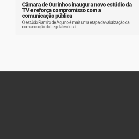
Câmara de Ourinhos inaugura novo estúdio da
TV e reforça compromisso com a
comunicação pública
O estúdio Ramiro de Aquino é mais uma etapa da valorização da
comunicação do Legislativo local