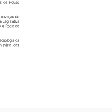
pal de Pouso
ernização de
 Legislativa
V e Rádio do
Tecnologia da
nistério das