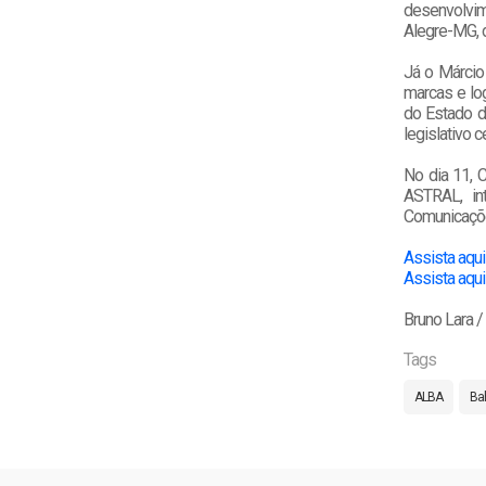
desenvolvim
Alegre-MG, d
Já o Márcio
marcas e lo
do Estado d
legislativo 
No dia 11, C
ASTRAL, int
Comunicaçõe
Assista aqui
Assista aqui
Bruno Lara 
Tags
ALBA
Ba