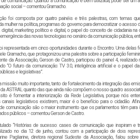
de comunicação. Quando a comunicação é bem utilizada, pode ser um a
mação social – comentou Gramacho.
ão foi composta por quatro painéis e três palestras, com temas que
da mulher na política, programas do governo para democratizar o acesso
 digital, marketing político e digital, o papel do conceito de cidadania n
 a emergência das novas tecnologias no cenário da comunicação pública, ent
i representada em cinco oportunidades durante o Encontro. Uma delas fo
ele Gramacho, que protagonizou uma palestra sobre a participação feminina
nte da Associação, Gerson de Castro, participou do painel 4, realizado
ulado “O futuro da comunicação: TV 3.0, inteligência artificial e o papel 
úblicas e legislativas”.
 missão muito importante, tanto de fortalecimento da integração das emi
 da ASTRAL quanto das que ainda não compõem o nosso quadro associat
sito é fomentar a interiorização da Rede Legislativa, porque nós en
canais legislativos existirem, maior é o benefício para o cidadão. Afin
s de comunicação são o maior instrumento que os parlamentos têm para i
iados públicos – comentou Gerson de Castro.
titulado “Histórias de sucesso: cases de comunicação que inspiram e t
izado no dia 12 de junho, contou com a participação de dois repre
ine Pagliarine, diretora regional Sudeste da Associação, falou sobre 