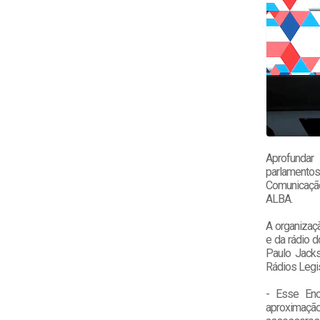
Aprofundar
parlamentos 
Comunicação
ALBA.
A organizaçã
e da rádio d
Paulo Jacks
Rádios Legi
- Esse Enc
aproximação