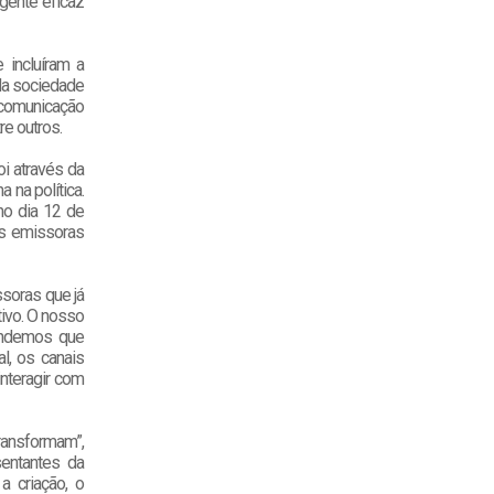
gente eficaz
 incluíram a
 da sociedade
a comunicação
re outros.
i através da
 na política.
 no dia 12 de
das emissoras
ssoras que já
ivo. O nosso
tendemos que
al, os canais
nteragir com
ransformam”,
sentantes da
a criação, o