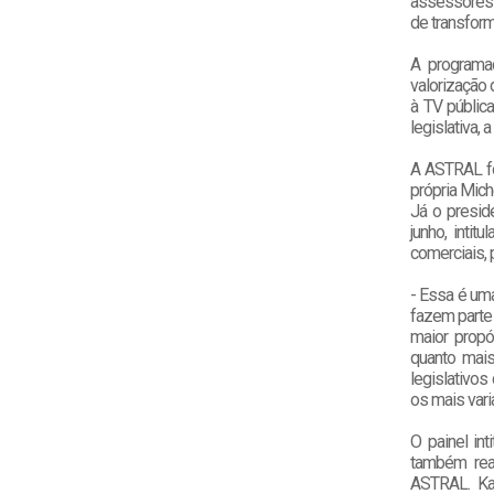
assessores 
de transfor
A programaç
valorização 
à TV pública
legislativa,
A ASTRAL fo
própria Mich
Já o preside
junho, intit
comerciais, p
- Essa é uma
fazem parte
maior propó
quanto mais 
legislativo
os mais var
O painel in
também real
ASTRAL. Kar