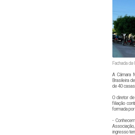
Fachada da 
A Câmara Mu
Brasileira d
de 40 casas 
O diretor d
filiação con
formada por 
- Conhecem
Associação,
ingresso tem