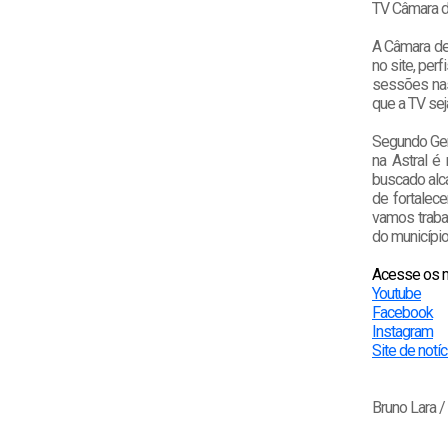
TV Câmara d
A Câmara de
no site, per
sessões nas
que a TV sej
Segundo Ger
na Astral é
buscado alca
de fortalec
vamos traba
do município
Acesse os m
Youtube
Facebook
Instagram
Site de notíc
Bruno Lara 