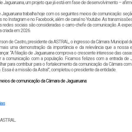
e Jaguaruana, um projeto que já está em fase de desenvolvimento – afirm
 Jaguaruana trabalha hoje com os seguintes meios de comunicação: seção
fis no Instagram e no Facebook, além de canal no Youtube. As transmissõe
 redes sociais são consideradas o carro-chefe da comunicação. A expect
a criada em 2026.
son de Castro, presidente da ASTRAL, o ingresso da Câmara Municipal d
 mais uma demonstração da importância e da relevância que a nossa 
nçar. “A filiação de Jaguaruana comprova o crescente interesse das casas
er a comunicação com a população. Ficamos felizes com a entrada de 
lhar para contribuir para o fortalecimento da comunicação da Câmara com
. Essa é a missão da Astral”, completou o presidente da entidade.
eios de comunicação da Câmara de Jaguaruana:
ias
/ ASTRAL.