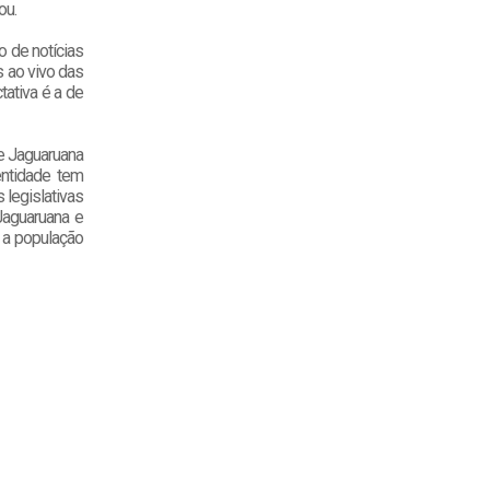
ou.
 de notícias
s ao vivo das
ativa é a de
e Jaguaruana
entidade tem
 legislativas
Jaguaruana e
 a população