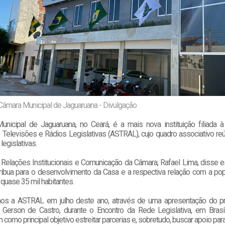
Câmara Municipal de Jaguaruana - Divulgação
nicipal de Jaguaruana, no Ceará, é a mais nova instituição filiada 
e Televisões e Rádios Legislativas (ASTRAL), cujo quadro associativo r
legislativas.
e Relações Institucionais e Comunicação da Câmara, Rafael Lima, disse e
tribua para o desenvolvimento da Casa e a respectiva relação com a pop
quase 35 mil habitantes.
os a ASTRAL em julho deste ano, através de uma apresentação do pr
 Gerson de Castro, durante o Encontro da Rede Legislativa, em Brasí
 como principal objetivo estreitar parcerias e, sobretudo, buscar apoio para