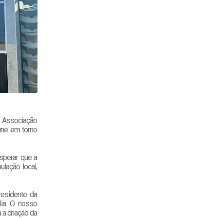
à Associação
eúne em torno
sperar que a
ulação local,
esidente da
lia. O nosso
 a criação da