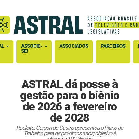
AL
ASSOCIE-
ASSOCIADOS
PARCEIROS
SE!
ASTRAL dá posse à
gestão para o biênio
de 2026 a fevereiro
de 2028
Reeleito, Gerson de Castro apresentou o Plano de
Trabalho para os próximos anos; objetivo é
chegar a 100 filiadas