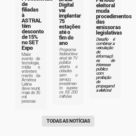
de
Digital
eleitoral
filiadas
vai
muda
à
implantar
procedimentos
ASTRAL
75
das
têm
estações
emissoras
desconto
até o
legislativas
de 15%
fim do
Desafio é
no SET
ano
combinar a
Expo
veiculação
Programa
de
federal leva
Maior
informaçõ
sinal de TV
evento de
es de
pública
tecnologia,
interesse
aberta a
mídia e
público
cidades
entreteni
com
sem o
mento da
proibição
serviço;
América
de
investimen
Latina
propagand
to supera
deve reunir
a eleitoral
os R$ 200
mais de 30
milhões
mil
pessoas
TODAS AS NOTÍCIAS