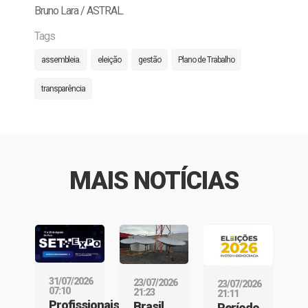
Bruno Lara / ASTRAL.
Tags
assembleia.
eleição
gestão
Plano de Trabalho
transparência
MAIS NOTÍCIAS
31/07/2026
23/07/2026
23/07/2026
07:10
21:23
21:11
Profissionais
Brasil
Período