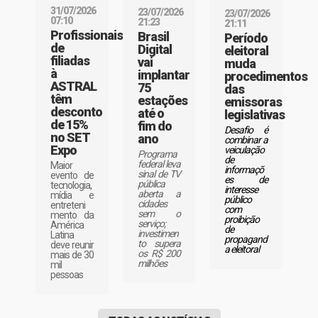
31/07/2026
23/07/2026
23/07/2026
07:10
21:23
21:11
Profissionais
Brasil
Período
de
Digital
eleitoral
filiadas
vai
muda
à
implantar
procedimentos
ASTRAL
75
das
têm
estações
emissoras
desconto
até o
legislativas
de 15%
fim do
Desafio é
no SET
ano
combinar a
Expo
veiculação
Programa
de
federal leva
Maior
informaçõ
sinal de TV
evento de
es de
pública
tecnologia,
interesse
aberta a
mídia e
público
cidades
entreteni
com
sem o
mento da
proibição
serviço;
América
de
investimen
Latina
propagand
to supera
deve reunir
a eleitoral
os R$ 200
mais de 30
milhões
mil
pessoas