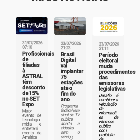
31/07/2026
23/07/2026
23/07/2026
07:10
21:23
21:11
Profissionais
Brasil
Período
de
Digital
eleitoral
filiadas
vai
muda
à
implantar
procedimentos
ASTRAL
75
das
têm
estações
emissoras
desconto
até o
legislativas
de 15%
fim do
Desafio é
no SET
ano
combinar a
Expo
veiculação
Programa
de
federal leva
Maior
informaçõ
sinal de TV
evento de
es de
pública
tecnologia,
interesse
aberta a
mídia e
público
cidades
entreteni
com
sem o
mento da
proibição
serviço;
América
de