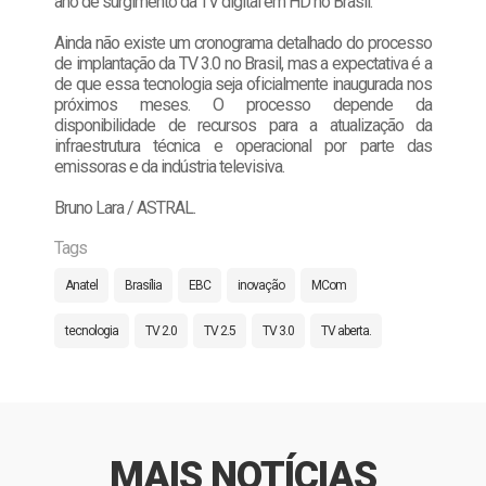
ano de surgimento da TV digital em HD no Brasil.
Ainda não existe um cronograma detalhado do processo
de implantação da TV 3.0 no Brasil, mas a expectativa é a
de que essa tecnologia seja oficialmente inaugurada nos
próximos meses. O processo depende da
disponibilidade de recursos para a atualização da
infraestrutura técnica e operacional por parte das
emissoras e da indústria televisiva.
Bruno Lara / ASTRAL.
Tags
Anatel
Brasília
EBC
inovação
MCom
tecnologia
TV 2.0
TV 2.5
TV 3.0
TV aberta.
MAIS NOTÍCIAS