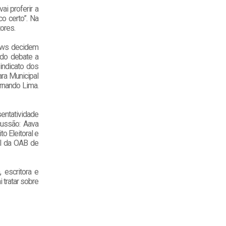
ai proferir a
co certo”. Na
tores.
News decidem
 do debate a
indicato dos
ra Municipal
ernando Lima.
sentatividade
scussão: Aava
o Eleitoral e
ral da OAB de
 escritora e
 tratar sobre