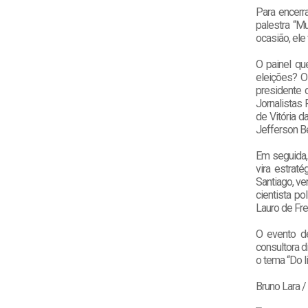
Para encerra
palestra “Mu
ocasião, ele
O painel qu
eleições? O
presidente 
Jornalistas
de Vitória d
Jefferson Be
Em seguida, 
vira estraté
Santiago, ve
cientista po
Lauro de Frei
O evento de
consultora d
o tema “Do l
Bruno Lara 