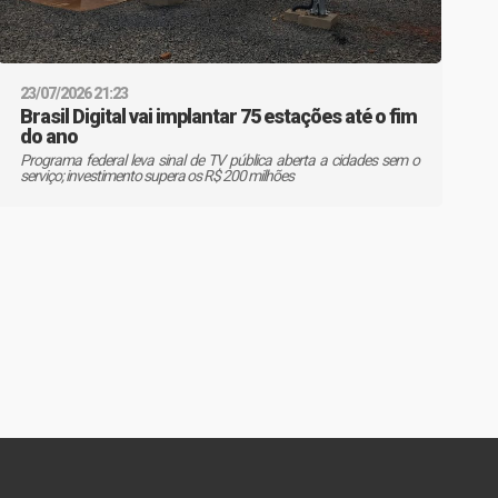
23/07/2026 21:23
Brasil Digital vai implantar 75 estações até o fim
do ano
Programa federal leva sinal de TV pública aberta a cidades sem o
serviço; investimento supera os R$ 200 milhões