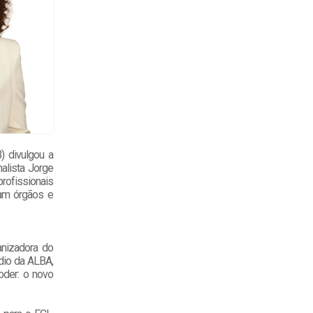
) divulgou a
alista Jorge
rofissionais
iam órgãos e
anizadora do
ádio da ALBA,
oder: o novo