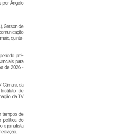
 e por Ângelo
), Gerson de
 comunicação
maio, quinta-
período pré-
senciais para
ões de 2026 -
TV Câmara, da
Instituto de
amação da TV
em tempos de
 política do
 e jornalista
 mediação.