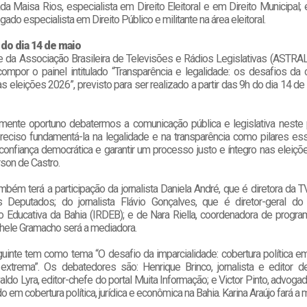
a Maisa Rios, especialista em Direito Eleitoral e em Direito Municipal;
gado especialista em Direito Público e militante na área eleitoral.
 do dia 14 de maio
e da Associação Brasileira de Televisões e Rádios Legislativas (ASTRAL
 compor o painel intitulado “Transparência e legalidade: os desafios da
nas eleições 2026”, previsto para ser realizado a partir das 9h do dia 14 de 
mente oportuno debatermos a comunicação pública e legislativa neste 
 preciso fundamentá-la na legalidade e na transparência como pilares es
 confiança democrática e garantir um processo justo e íntegro nas eleiç
son de Castro.
bém terá a participação da jornalista Daniela André, que é diretora da 
Deputados; do jornalista Flávio Gonçalves, que é diretor-geral do 
o Educativa da Bahia (IRDEB); e de Nara Riella, coordenadora de progr
hele Gramacho será a mediadora.
guinte tem como tema “O desafio da imparcialidade: cobertura política 
 extrema”. Os debatedores são: Henrique Brinco, jornalista e editor de
do Lyra, editor-chefe do portal Muita Informação; e Victor Pinto, advogado
o em cobertura política, jurídica e econômica na Bahia. Karina Araújo fará a