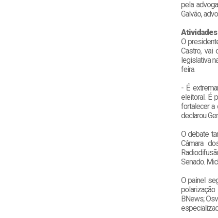
pela advogad
Galvão, advo
Atividades
O president
Castro, vai
legislativa 
feira.
- É extrema
eleitoral. É
fortalecer a
declarou Ger
O debate tam
Câmara dos 
Radiodifusã
Senado. Mic
O painel se
polarização
BNews; Osval
especializad