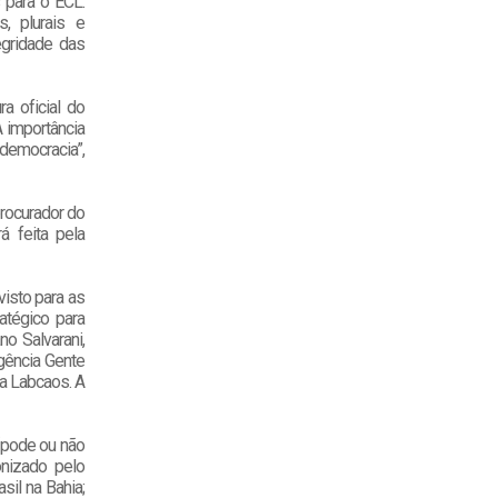
 para o ECL.
, plurais e
egridade das
a oficial do
A importância
 democracia”,
procurador do
á feita pela
visto para as
atégico para
no Salvarani,
agência Gente
ia Labcaos. A
 ´pode ou não
onizado pelo
il na Bahia;