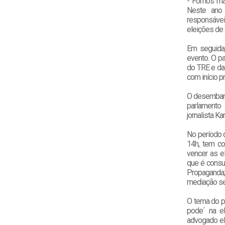
- Fomos mai
Neste ano 
responsávei
eleições de
Em seguida,
evento. O pa
do TRE e da 
com início p
O desembarga
parlamento 
jornalista Ka
No período d
14h, tem co
vencer as el
que é consul
Propaganda; 
mediação ser
O tema do pa
pode´ na el
advogado el