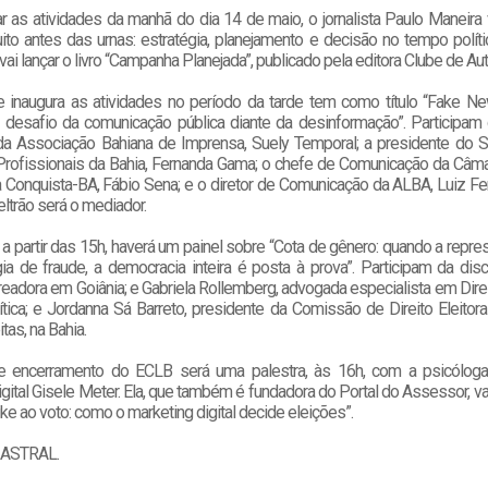
r as atividades da manhã do dia 14 de maio, o jornalista Paulo Maneira v
ito antes das urnas: estratégia, planejamento e decisão no tempo políti
 vai lançar o livro “Campanha Planejada”, publicado pela editora Clube de Au
e inaugura as atividades no período da tarde tem como título “Fake 
 desafio da comunicação pública diante da desinformação”. Participam
da Associação Bahiana de Imprensa, Suely Temporal; a presidente do S
 Profissionais da Bahia, Fernanda Gama; o chefe de Comunicação da Câma
a Conquista-BA, Fábio Sena; e o diretor de Comunicação da ALBA, Luiz F
ltrão será o mediador.
a partir das 15h, haverá um painel sobre “Cota de gênero: quando a repre
gia de fraude, a democracia inteira é posta à prova”. Participam da di
readora em Goiânia; e Gabriela Rollemberg, advogada especialista em Direit
lítica; e Jordanna Sá Barreto, presidente da Comissão de Direito Eleito
tas, na Bahia.
 encerramento do ECLB será uma palestra, às 16h, com a psicóloga,
igital Gisele Meter. Ela, que também é fundadora do Portal do Assessor, vai
ike ao voto: como o marketing digital decide eleições”.
/ ASTRAL.