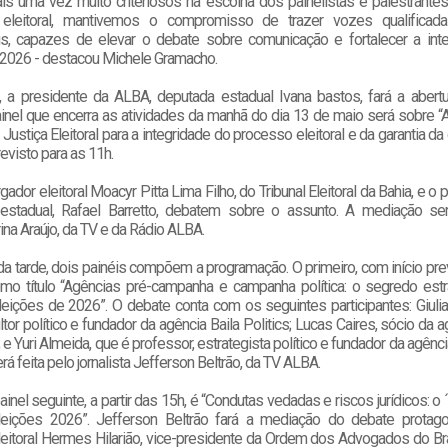
s uma vez muito criteriosos na escolha dos painelistas e palestrantes
eleitoral, mantivemos o compromisso de trazer vozes qualificadas
s, capazes de elevar o debate sobre comunicação e fortalecer a int
 2026 - destacou Michele Gramacho.
 a presidente da ALBA, deputada estadual Ivana bastos, fará a abertur
inel que encerra as atividades da manhã do dia 13 de maio será sobre “
Justiça Eleitoral para a integridade do processo eleitoral e da garantia da
revisto para as 11h.
dor eleitoral Moacyr Pitta Lima Filho, do Tribunal Eleitoral da Bahia, e o 
estadual, Rafael Barretto, debatem sobre o assunto. A mediação ser
rina Araújo, da TV e da Rádio ALBA.
a tarde, dois painéis compõem a programação. O primeiro, com início pre
mo título “Agências pré-campanha e campanha política: o segredo estr
eições de 2026”. O debate conta com os seguintes participantes: Giulia
tor político e fundador da agência Baila Politics; Lucas Caires, sócio da 
e Yuri Almeida, que é professor, estrategista político e fundador da agênc
á feita pelo jornalista Jefferson Beltrão, da TV ALBA.
inel seguinte, a partir das 15h, é “Condutas vedadas e riscos jurídicos: o
eições 2026”. Jefferson Beltrão fará a mediação do debate protag
eitoral Hermes Hilarião, vice-presidente da Ordem dos Advogados do Bras