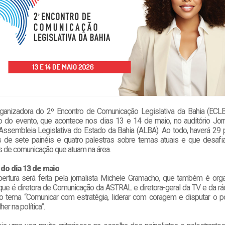
ganizadora do 2º Encontro de Comunicação Legislativa da Bahia (ECLB
 do evento, que acontece nos dias 13 e 14 de maio, no auditório Jorn
Assembleia Legislativa do Estado da Bahia (ALBA). Ao todo, haverá 29 p
es de sete painéis e quatro palestras sobre temas atuais e que desaf
s de comunicação que atuam na área.
 do dia 13 de maio
bertura será feita pela jornalista Michele Gramacho, que também é org
 que é diretora de Comunicação da ASTRAL e diretora-geral da TV e da r
 o tema “Comunicar com estratégia, liderar com coragem e disputar o p
er na política”.